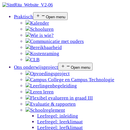
Praktisch
Open menu
Kalender
Schooluren
Wie is wie?
Communicatie met ouders
Bereikbaarheid
Kostenraming
CLB
Ons onderwijsproject
Open menu
Opvoedingsproject
Campus College en Campus Technologie
Leerlingenbegeleiding
Leren leren
Flexibel evalueren in graad III
Evaluatie & rapporten
Schoolreglement
Leefregel: inleiding
Leefregel: leerklimaat
Leefregel: leefklimaat