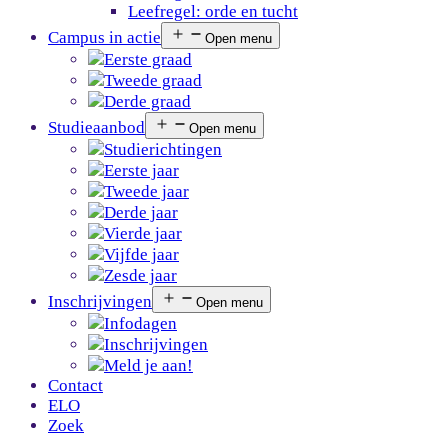
Leefregel: orde en tucht
Campus in actie
Open menu
Eerste graad
Tweede graad
Derde graad
Studieaanbod
Open menu
Studierichtingen
Eerste jaar
Tweede jaar
Derde jaar
Vierde jaar
Vijfde jaar
Zesde jaar
Inschrijvingen
Open menu
Infodagen
Inschrijvingen
Meld je aan!
Contact
ELO
Zoek