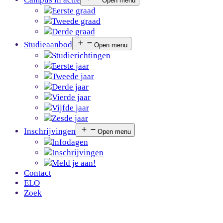
Open menu
Eerste graad
Tweede graad
Derde graad
Studieaanbod
Open menu
Studierichtingen
Eerste jaar
Tweede jaar
Derde jaar
Vierde jaar
Vijfde jaar
Zesde jaar
Inschrijvingen
Open menu
Infodagen
Inschrijvingen
Meld je aan!
Contact
ELO
Zoek