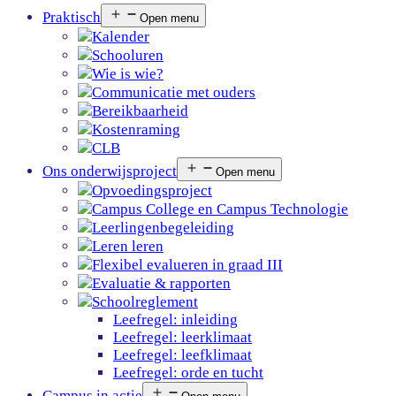
Praktisch
Open menu
Kalender
Schooluren
Wie is wie?
Communicatie met ouders
Bereikbaarheid
Kostenraming
CLB
Ons onderwijsproject
Open menu
Opvoedingsproject
Campus College en Campus Technologie
Leerlingenbegeleiding
Leren leren
Flexibel evalueren in graad III
Evaluatie & rapporten
Schoolreglement
Leefregel: inleiding
Leefregel: leerklimaat
Leefregel: leefklimaat
Leefregel: orde en tucht
Campus in actie