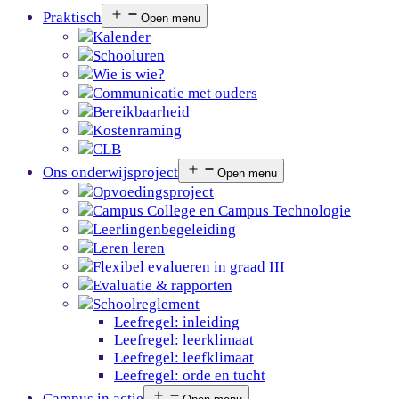
Praktisch
Open menu
Kalender
Schooluren
Wie is wie?
Communicatie met ouders
Bereikbaarheid
Kostenraming
CLB
Ons onderwijsproject
Open menu
Opvoedingsproject
Campus College en Campus Technologie
Leerlingenbegeleiding
Leren leren
Flexibel evalueren in graad III
Evaluatie & rapporten
Schoolreglement
Leefregel: inleiding
Leefregel: leerklimaat
Leefregel: leefklimaat
Leefregel: orde en tucht
Campus in actie