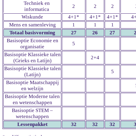
Techniek en
2
2
2
informatica
Wiskunde
4+1*
4+1*
4+1*
4
Mens en samenleving
1
1
1
Totaal basisvorming
27
26
27
Basisoptie Economie en
5
organisatie
Basisoptie Klassieke talen
2+4
(Grieks en Latijn)
Basisoptie Klassieke talen
5
(Latijn)
Basisoptie Maatschappij
en welzijn
Basisoptie Moderne talen
en wetenschappen
Basisoptie STEM –
wetenschappen
Lessenpakket
32
32
32