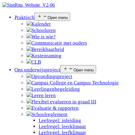
Praktisch
Open menu
Kalender
Schooluren
Wie is wie?
Communicatie met ouders
Bereikbaarheid
Kostenraming
CLB
Ons onderwijsproject
Open menu
Opvoedingsproject
Campus College en Campus Technologie
Leerlingenbegeleiding
Leren leren
Flexibel evalueren in graad III
Evaluatie & rapporten
Schoolreglement
Leefregel: inleiding
Leefregel: leerklimaat
Leefregel: leefklimaat