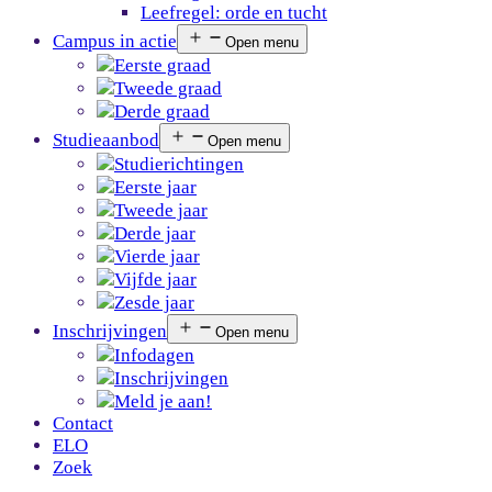
Leefregel: orde en tucht
Campus in actie
Open menu
Eerste graad
Tweede graad
Derde graad
Studieaanbod
Open menu
Studierichtingen
Eerste jaar
Tweede jaar
Derde jaar
Vierde jaar
Vijfde jaar
Zesde jaar
Inschrijvingen
Open menu
Infodagen
Inschrijvingen
Meld je aan!
Contact
ELO
Zoek