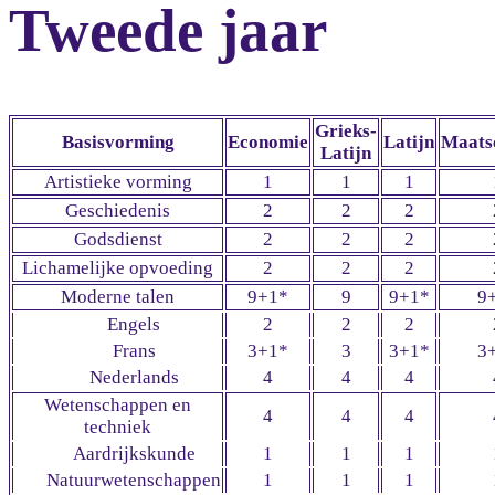
Tweede jaar
Grieks-
Basisvorming
Economie
Latijn
Maats
Latijn
Artistieke vorming
1
1
1
Geschiedenis
2
2
2
Godsdienst
2
2
2
Lichamelijke opvoeding
2
2
2
Moderne talen
9+1*
9
9+1*
9
Engels
2
2
2
Frans
3+1*
3
3+1*
3
Nederlands
4
4
4
Wetenschappen en
4
4
4
techniek
Aardrijkskunde
1
1
1
Natuurwetenschappen
1
1
1