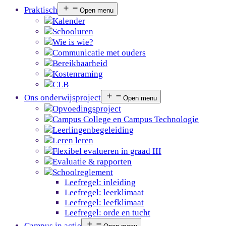
Praktisch
Open menu
Kalender
Schooluren
Wie is wie?
Communicatie met ouders
Bereikbaarheid
Kostenraming
CLB
Ons onderwijsproject
Open menu
Opvoedingsproject
Campus College en Campus Technologie
Leerlingenbegeleiding
Leren leren
Flexibel evalueren in graad III
Evaluatie & rapporten
Schoolreglement
Leefregel: inleiding
Leefregel: leerklimaat
Leefregel: leefklimaat
Leefregel: orde en tucht
Campus in actie