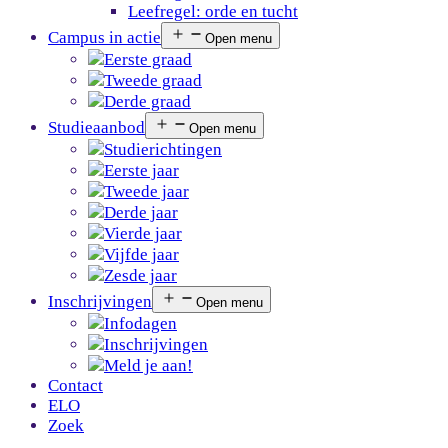
Leefregel: orde en tucht
Campus in actie
Open menu
Eerste graad
Tweede graad
Derde graad
Studieaanbod
Open menu
Studierichtingen
Eerste jaar
Tweede jaar
Derde jaar
Vierde jaar
Vijfde jaar
Zesde jaar
Inschrijvingen
Open menu
Infodagen
Inschrijvingen
Meld je aan!
Contact
ELO
Zoek