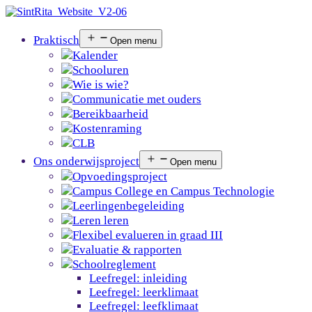
Praktisch
Open menu
Kalender
Schooluren
Wie is wie?
Communicatie met ouders
Bereikbaarheid
Kostenraming
CLB
Ons onderwijsproject
Open menu
Opvoedingsproject
Campus College en Campus Technologie
Leerlingenbegeleiding
Leren leren
Flexibel evalueren in graad III
Evaluatie & rapporten
Schoolreglement
Leefregel: inleiding
Leefregel: leerklimaat
Leefregel: leefklimaat