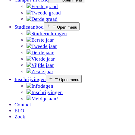
Open menu
Eerste graad
Tweede graad
Derde graad
Studieaanbod
Open menu
Studierichtingen
Eerste jaar
Tweede jaar
Derde jaar
Vierde jaar
Vijfde jaar
Zesde jaar
Inschrijvingen
Open menu
Infodagen
Inschrijvingen
Meld je aan!
Contact
ELO
Zoek