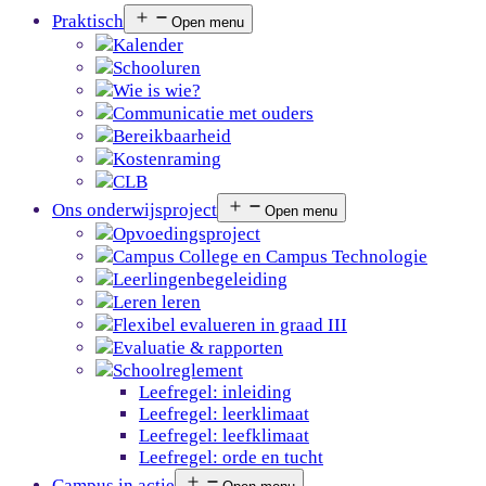
Praktisch
Open menu
Kalender
Schooluren
Wie is wie?
Communicatie met ouders
Bereikbaarheid
Kostenraming
CLB
Ons onderwijsproject
Open menu
Opvoedingsproject
Campus College en Campus Technologie
Leerlingenbegeleiding
Leren leren
Flexibel evalueren in graad III
Evaluatie & rapporten
Schoolreglement
Leefregel: inleiding
Leefregel: leerklimaat
Leefregel: leefklimaat
Leefregel: orde en tucht
Campus in actie