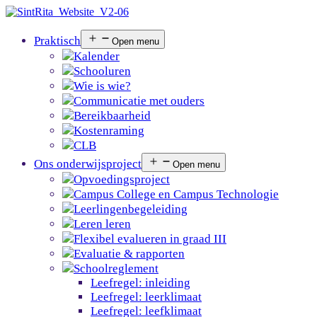
Praktisch
Open menu
Kalender
Schooluren
Wie is wie?
Communicatie met ouders
Bereikbaarheid
Kostenraming
CLB
Ons onderwijsproject
Open menu
Opvoedingsproject
Campus College en Campus Technologie
Leerlingenbegeleiding
Leren leren
Flexibel evalueren in graad III
Evaluatie & rapporten
Schoolreglement
Leefregel: inleiding
Leefregel: leerklimaat
Leefregel: leefklimaat