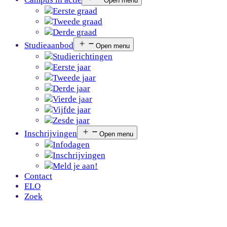
Open menu
Eerste graad
Tweede graad
Derde graad
Studieaanbod
Open menu
Studierichtingen
Eerste jaar
Tweede jaar
Derde jaar
Vierde jaar
Vijfde jaar
Zesde jaar
Inschrijvingen
Open menu
Infodagen
Inschrijvingen
Meld je aan!
Contact
ELO
Zoek