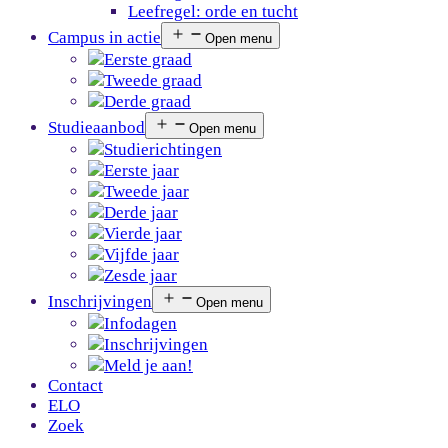
Leefregel: orde en tucht
Campus in actie
Open menu
Eerste graad
Tweede graad
Derde graad
Studieaanbod
Open menu
Studierichtingen
Eerste jaar
Tweede jaar
Derde jaar
Vierde jaar
Vijfde jaar
Zesde jaar
Inschrijvingen
Open menu
Infodagen
Inschrijvingen
Meld je aan!
Contact
ELO
Zoek