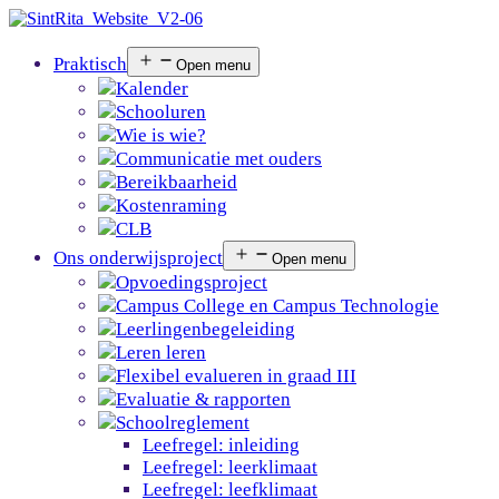
Praktisch
Open menu
Kalender
Schooluren
Wie is wie?
Communicatie met ouders
Bereikbaarheid
Kostenraming
CLB
Ons onderwijsproject
Open menu
Opvoedingsproject
Campus College en Campus Technologie
Leerlingenbegeleiding
Leren leren
Flexibel evalueren in graad III
Evaluatie & rapporten
Schoolreglement
Leefregel: inleiding
Leefregel: leerklimaat
Leefregel: leefklimaat