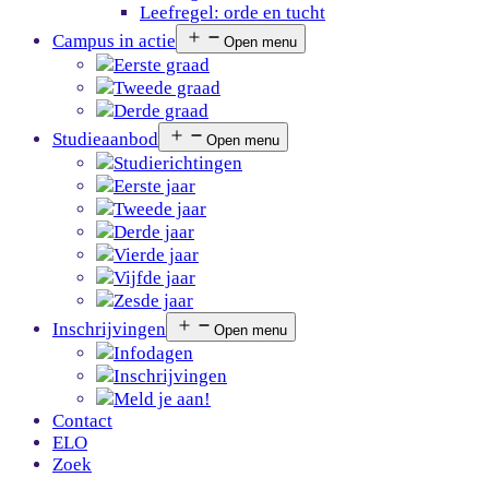
Leefregel: orde en tucht
Campus in actie
Open menu
Eerste graad
Tweede graad
Derde graad
Studieaanbod
Open menu
Studierichtingen
Eerste jaar
Tweede jaar
Derde jaar
Vierde jaar
Vijfde jaar
Zesde jaar
Inschrijvingen
Open menu
Infodagen
Inschrijvingen
Meld je aan!
Contact
ELO
Zoek