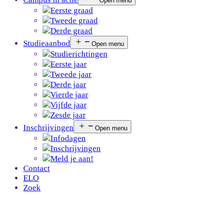
Open menu
Eerste graad
Tweede graad
Derde graad
Studieaanbod
Open menu
Studierichtingen
Eerste jaar
Tweede jaar
Derde jaar
Vierde jaar
Vijfde jaar
Zesde jaar
Inschrijvingen
Open menu
Infodagen
Inschrijvingen
Meld je aan!
Contact
ELO
Zoek