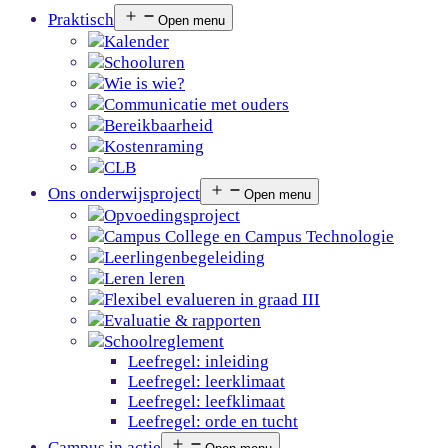
Praktisch
Open menu
Kalender
Schooluren
Wie is wie?
Communicatie met ouders
Bereikbaarheid
Kostenraming
CLB
Ons onderwijsproject
Open menu
Opvoedingsproject
Campus College en Campus Technologie
Leerlingenbegeleiding
Leren leren
Flexibel evalueren in graad III
Evaluatie & rapporten
Schoolreglement
Leefregel: inleiding
Leefregel: leerklimaat
Leefregel: leefklimaat
Leefregel: orde en tucht
Campus in actie